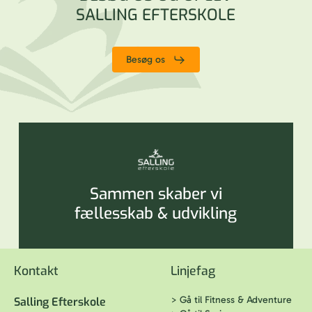
SALLING EFTERSKOLE
Undren → Undersøgelse → Produkt → Refleksion
Løbende Portfolio og refleksion over egen læringsproces.
Besøg os
Skoleåret afsluttes med Projektprøven og en skriftlig
udtalelse om elevernes kompetencer.
Sammen skaber vi
fællesskab & udvikling
Kontakt
Linjefag
>
Gå til Fitness & Adventure
Salling Efterskole