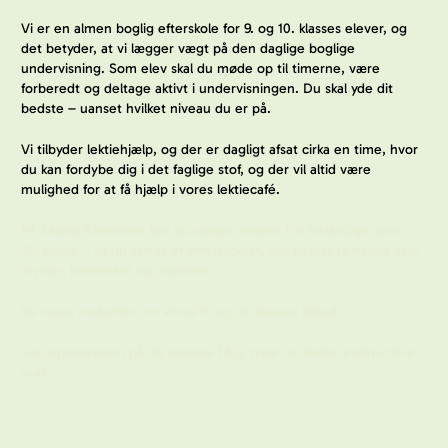
Vi er en almen boglig efterskole for 9. og 10. klasses elever, og
det betyder, at vi lægger vægt på den daglige boglige
undervisning. Som elev skal du møde op til timerne, være
forberedt og deltage aktivt i undervisningen. Du skal yde dit
bedste – uanset hvilket niveau du er på.
Vi tilbyder lektiehjælp, og der er dagligt afsat cirka en time, hvor
du kan fordybe dig i det faglige stof, og der vil altid være
mulighed for at få hjælp i vores lektiecafé.
På Salling Efterskole kan du vælge mellem tre forskellige spor i
10. klasse – så du kan få et efterskoleår, der passer til netop dine
styrker, interesser og drømme.
Se mere nedenfor om vores 9. og 10. klasses tilbud.
Vær opmærksom på de enkelte FAQ, hvor du finder endnu flere
svar.