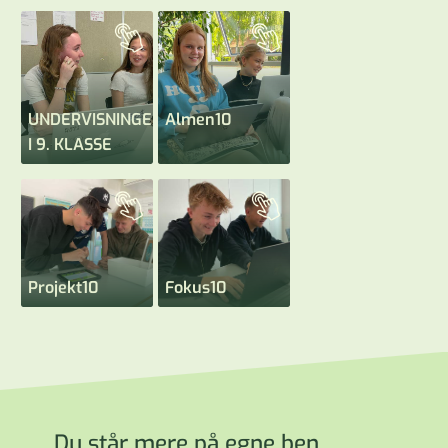
UNDERVISNINGEN
Almen10
I 9. KLASSE
Projekt10
Fokus10
Du står mere på egne ben