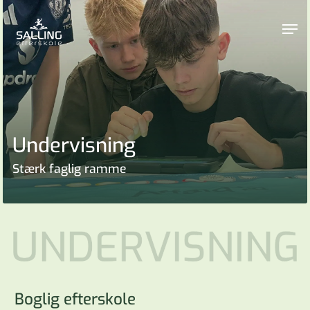
Skip
to
Men
main
content
Undervisning
Stærk faglig ramme
Boglig efterskole