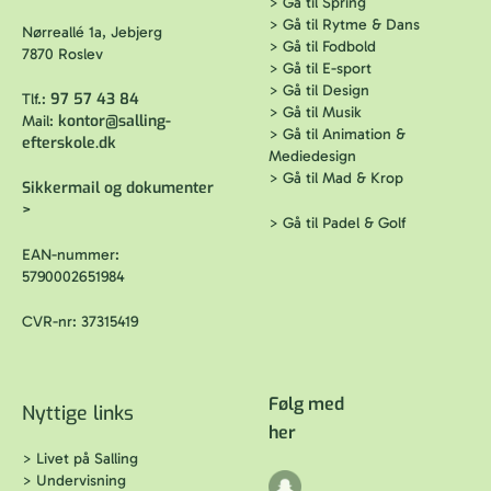
>
Gå til Spring
>
Gå til Rytme & Dans
Nørreallé 1a, Jebjerg
>
Gå til Fodbold
7870 Roslev
>
Gå til E-sport
>
Gå til Design
97 57 43 84
Tlf.:
>
Gå til Musik
kontor@salling-
Mail:
>
Gå til Animation &
efterskole.dk
Mediedesign
>
Gå til Mad & Krop
Sikkermail og dokumenter
>
>
Gå til Padel & Golf
EAN-nummer:
5790002651984
CVR-nr: 37315419
Følg med
Nyttige links
her
>
Livet på Salling
>
Undervisning