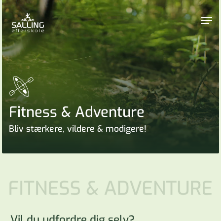
Skip
to
Men
main
content
Fitness & Adventure
Bliv stærkere, vildere & modigere!
Vil du udfordre dig selv?