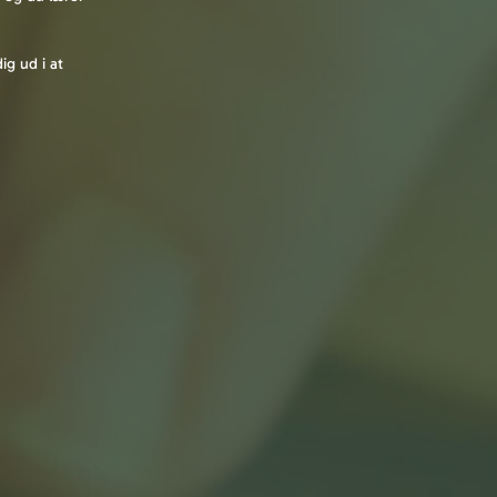
.
ig ud i at