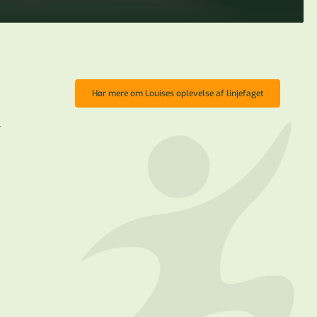
Hør mere om Louises oplevelse af linjefaget
r