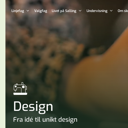
Skip
to
Linjefag
Livet på Salling
Undervisning
Om sk
Valgfag
main
content
Design
Fra idé til unikt design