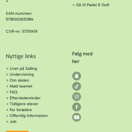
>
>
Gå til Padel & Golf
EAN-nummer:
5790002651984
CVR-nr: 37315419
Følg med
Nyttige links
her
>
Livet på Salling
>
Undervisning
>
Om skolen
>
Mød teamet
>
FAQ
>
Efterskoleminder
>
Tidligere elever
>
For forældre
>
Offentlig information
>
Job