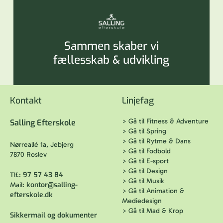
Sammen skaber vi
fællesskab & udvikling
Kontakt
Linjefag
>
Gå til Fitness & Adventure
Salling Efterskole
>
Gå til Spring
>
Gå til Rytme & Dans
Nørreallé 1a, Jebjerg
>
Gå til Fodbold
7870 Roslev
>
Gå til E-sport
>
Gå til Design
97 57 43 84
Tlf.:
>
Gå til Musik
kontor@salling-
Mail:
>
Gå til Animation &
efterskole.dk
Mediedesign
>
Gå til Mad & Krop
Sikkermail og dokumenter