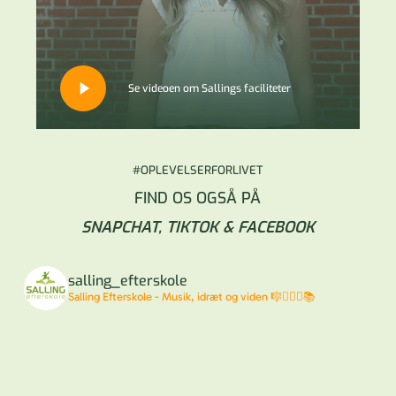
Play
Se videoen om Sallings faciliteter
Video
#OPLEVELSERFORLIVET
FIND OS OGSÅ PÅ
SNAPCHAT,
TIKTOK
&
FACEBOOK
salling_efterskole
Salling Efterskole - Musik, idræt og viden 🎼🤸🏼‍♂️📚