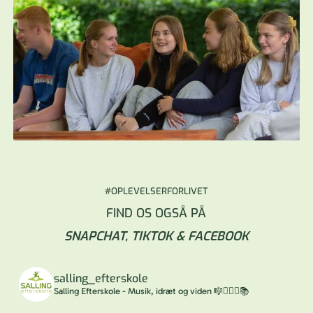
#OPLEVELSERFORLIVET
FIND OS OGSÅ PÅ
SNAPCHAT,
TIKTOK
&
FACEBOOK
salling_efterskole
Salling Efterskole - Musik, idræt og viden 🎼🤸🏼‍♂️📚