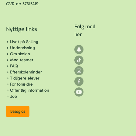
CVR-nr: 37315419
Følg med
Nyttige links
her
>
Livet på Salling
>
Undervisning
>
Om skolen
>
Mød teamet
>
FAQ
>
Efterskoleminder
>
Tidligere elever
>
For forældre
>
Offentlig information
>
Job
Besøg os