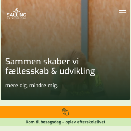
Skip
to
Men
main
content
Sammen skaber vi
fællesskab & udvikling
mere dig, mindre mig.
Besøg
Tilmelding
Salling
af
Efterskole
besøgsdag
Besøg
Kom til besøgsdag – oplev efterskolelivet
os